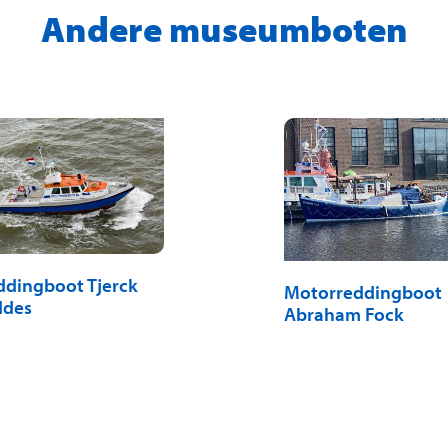
Andere museumboten
ddingboot Tjerck
Motorreddingboot
ddes
Abraham Fock