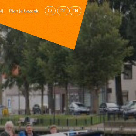
Menu
DE
EN
ij
Plan je bezoek
oepen
Kids
Educatie
Steun ons
Koop tickets