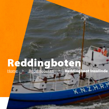
Skip to main content
Reddingboten
Home
Reddingboten
Reddingboot Insulinde