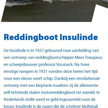
Reddingboot Insulinde
De Insulinde is in 1927 gebouwd naar aanleiding van
een ontwerp van reddingbootschipper Mees Toxopeus
en scheepsbouwer professor Vossnack. Na twee
ernstige rampen in 1921 vonden deze heren het tijd
voor een nieuw soort schip. Dankzij een revolutionair
ontwerp met een kieptank maakten zij de allereerste
zelf richtende stalen motorreddingboot ter wereld. In
Nederlands-Indië werd er geld ingezameld voor de
bouw. Insulinde is de naam die de schrijver Multatuli