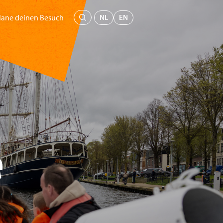
Menü
NL
EN
lane deinen Besuch
seum
Bildung
Unterstütz uns
Tickets kaufen
e