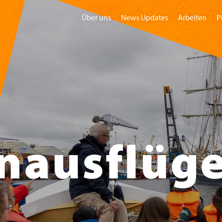
Über uns
News Updates
Arbeiten
P
Home
Besuchen
Gruppen
Kindermu
nausflüg