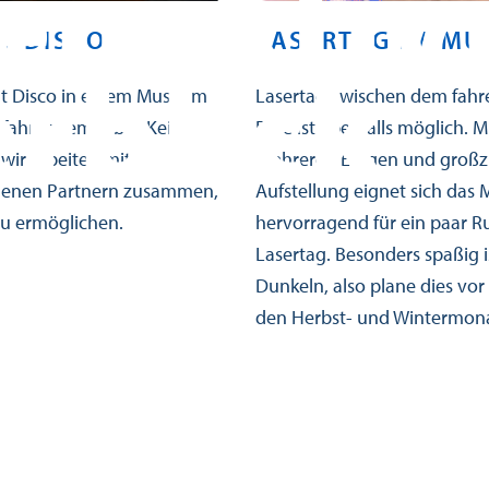
enaktiv
T DISCO
LASERTAG IM M
rblick
ent Disco in einem Museum
Lasertag zwischen dem fah
 fahrendem Erbe? Kein
Erbe ist ebenfalls möglich. M
wir arbeiten mit
mehreren Etagen und großz
denen Partnern zusammen,
Aufstellung eignet sich da
zu ermöglichen.
hervorragend für ein paar 
Lasertag. Besonders spaßig i
Dunkeln, also plane dies vor 
den Herbst- und Wintermon