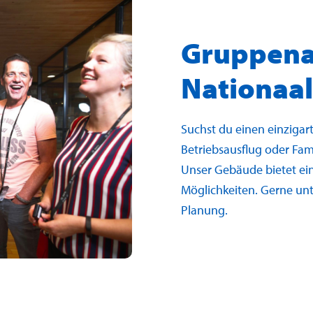
Gruppena
Nationaa
Suchst du einen einzigar
Betriebsausflug oder Fa
Unser Gebäude bietet ei
Möglichkeiten. Gerne unt
Planung.