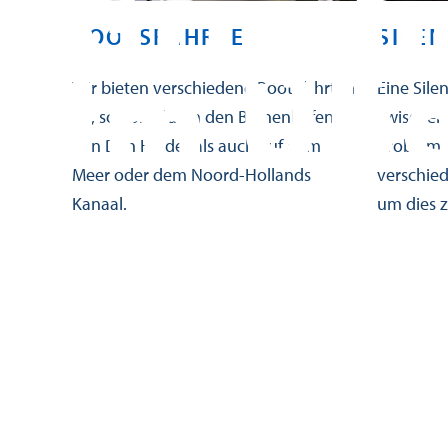
Grupp
BOOTSFAHRTEN
SILEN
im Übe
Wir bieten verschiedene Bootsfahrten
Eine Sil
an, sowohl durch den Binnenhafen
zwischen
von Den Helder als auch auf dem
Problem, 
Meer oder dem Noord-Hollands
verschie
Kanaal.
um dies 