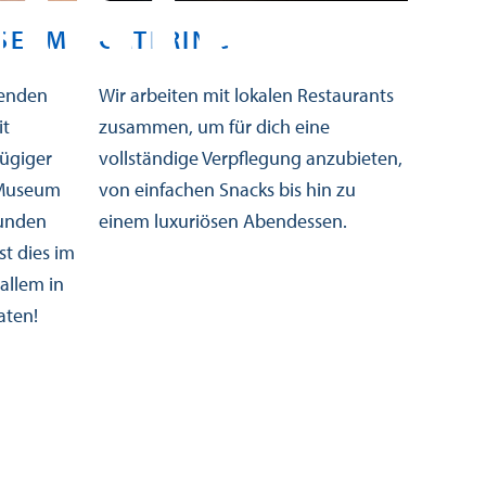
itäten
USEUM
CATERING
FÜH
renden
Wir arbeiten mit lokalen Restaurants
Eine F
it
zusammen, um für dich eine
werden
ügiger
vollständige Verpflegung anzubieten,
maxima
s Museum
von einfachen Snacks bis hin zu
Person
Runden
einem luxuriösen Abendessen.
Freiwil
st dies im
Geschi
allem in
unsere
aten!
spanne
Retter.