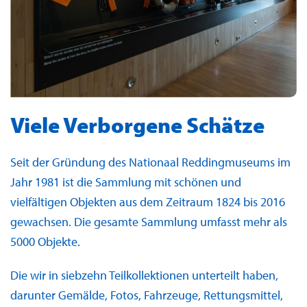
Viele Verborgene Schätze
Seit der Gründung des Nationaal Reddingmuseums im
Jahr 1981 ist die Sammlung mit schönen und
vielfältigen Objekten aus dem Zeitraum 1824 bis 2016
gewachsen. Die gesamte Sammlung umfasst mehr als
5000 Objekte.
Die wir in siebzehn Teilkollektionen unterteilt haben,
darunter Gemälde, Fotos, Fahrzeuge, Rettungsmittel,