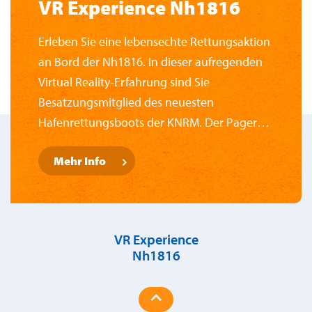
VR Experience Nh1816
Erleben Sie eine lebensechte Rettungsaktion
an Bord der Nh1816. In dieser aufregenden
Virtual Reality-Erfahrung sind Sie
Besatzungsmitglied des neuesten
Hafenrettungsboots der KNRM. Der Pager
geht los, Mann über Bord!
Mehr Info
VR Experience
Nh1816