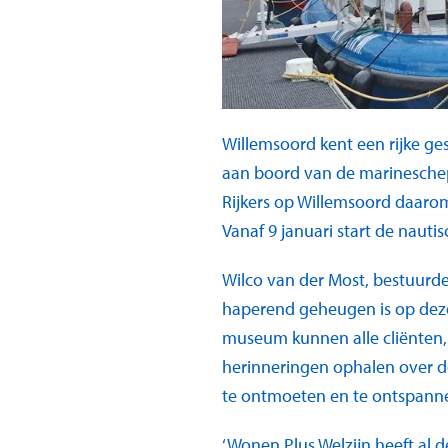
Willemsoord kent een rijke ge
aan boord van de marineschep
Rijkers op Willemsoord daar
Vanaf 9 januari start de naut
Wilco van der Most, bestuurde
haperend geheugen is op deze
museum kunnen alle cliënten, i
herinneringen ophalen over d
te ontmoeten en te ontspanne
‘Wonen Plus Welzijn heeft al