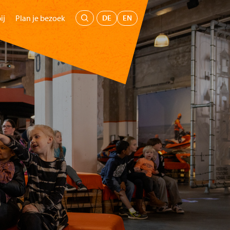
Menu
DE
EN
ij
Plan je bezoek
oepen
Kids
Educatie
Steun ons
Koop tickets