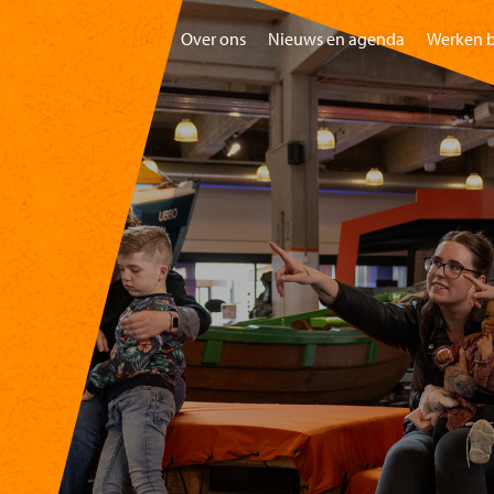
Over ons
Nieuws en agenda
Werken b
Home
Bezoeken
Gr