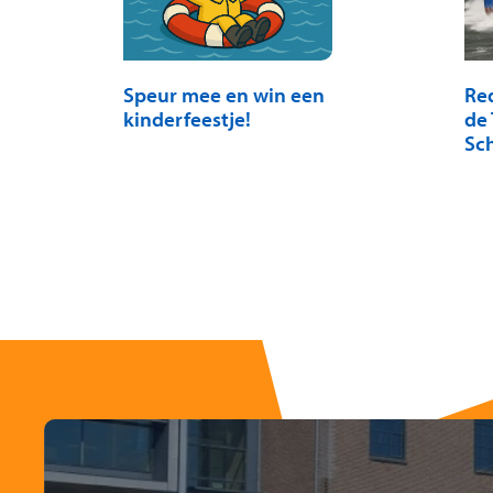
Speur mee en win een
Re
kinderfeestje!
de 
Sc