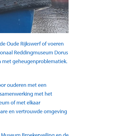
 de Oude Rijkswerf of voeren
ationaal Reddingmuseum Dorus
en met geheugenproblematiek.
voor ouderen met een
e samenwerking met het
seum of met elkaar
enbare en vertrouwde omgeving
n Museum Broekerveiling en de