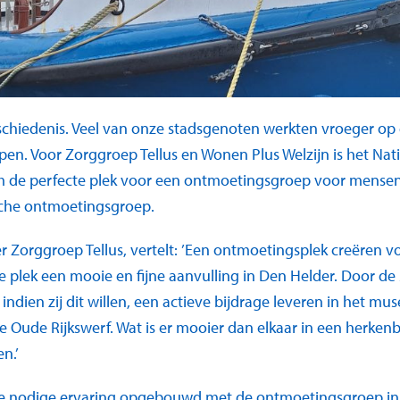
schiedenis. Veel van onze stadsgenoten werkten vroeger op
en. Voor Zorggroep Tellus en Wonen Plus Welzijn is het N
om de perfecte plek voor een ontmoetingsgroep voor mens
ische ontmoetingsgroep.
r Zorggroep Tellus, vertelt: ’Een ontmoetingsplek creëren 
 plek een mooie en fijne aanvulling in Den Helder. Door d
ndien zij dit willen, een actieve bijdrage leveren in het mu
e Oude Rijkswerf. Wat is er mooier dan elkaar in een herk
n.’
 de nodige ervaring opgebouwd met de ontmoetingsgroep i