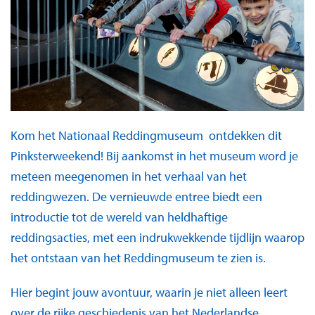
Kom het Nationaal Reddingmuseum ontdekken dit
Pinksterweekend! Bij aankomst in het museum word je
meteen meegenomen in het verhaal van het
reddingwezen. De vernieuwde entree biedt een
introductie tot de wereld van heldhaftige
reddingsacties, met een indrukwekkende tijdlijn waarop
het ontstaan van het Reddingmuseum te zien is.
Hier begint jouw avontuur, waarin je niet alleen leert
over de rijke geschiedenis van het Nederlandse