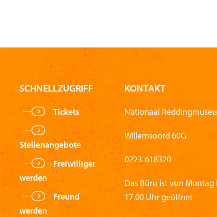
SCHNELLZUGRIFF
KONTAKT
Tickets
Nationaal Reddingmuseu
Willemsoord 60G
Stellenangebote
0223-618320
Freiwilliger
werden
Das Büro ist von Montag b
Freund
17.00 Uhr geöffnet
werden