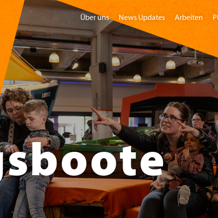
Über uns
News Updates
Arbeiten
P
Home
Besuchen
Gruppen
Kindermu
gsboote