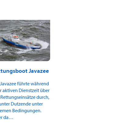
ttungsboot Javazee
 Javazee führte während
r aktiven Dienstzeit über
 Rettungseinsätze durch,
unter Dutzende unter
remen Bedingungen.
er da…