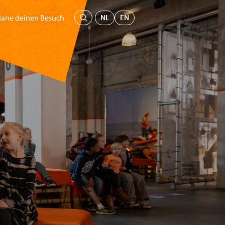
Menü
NL
EN
lane deinen Besuch
seum
Bildung
Unterstütz uns
Tickets kaufen