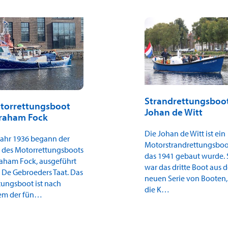
Strandrettungsboo
torrettungsboot
Johan de Witt
raham Fock
Die Johan de Witt ist ein
Jahr 1936 begann der
Motorstrandrettungsboo
 des Motorrettungsboots
das 1941 gebaut wurde. 
aham Fock, ausgeführt
war das dritte Boot aus d
 De Gebroeders Taat. Das
neuen Serie von Booten,
tungsboot ist nach
die K…
em der fün…