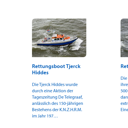
Rettungsboot Tjerck
Re
Hiddes
Die
Die Tjerck Hiddes wurde
ihre
durch eine Aktion der
500
Tageszeitung De Telegraaf,
dar
anlässlich des 150-jährigen
ext
Bestehens der K.N.Z.H.R.M.
Ein
im Jahr 197…