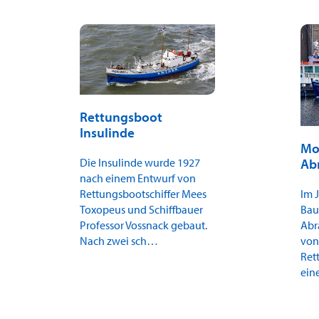
Rettungsboot
Insulinde
Mo
Ab
Die Insulinde wurde 1927
nach einem Entwurf von
Im 
Rettungsbootschiffer Mees
Bau
Toxopeus und Schiffbauer
Abr
Professor Vossnack gebaut.
von
Nach zwei sch…
Ret
ein