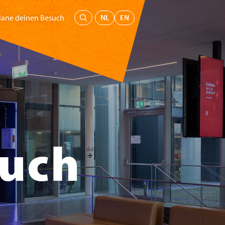
Menü
NL
EN
lane deinen Besuch
seum
Bildung
Unterstütz uns
Tickets kaufen
such