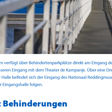
 verfügt über Behindertenparkplätze direkt am Eingang 
nseren Eingang mit dem Theater de Kampanje. Über eine Dre
er Halle befindet sich der Eingang des Nationaal Reddingm
r Eingangshalle folgen.
t Behinderungen