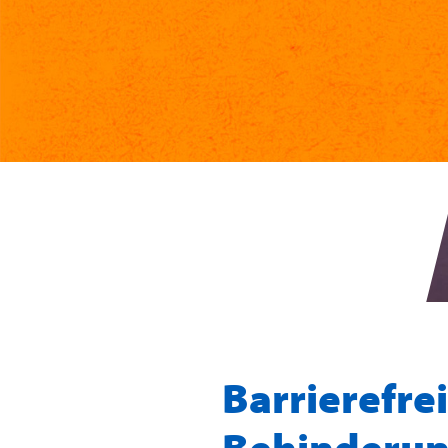
Barrierefre
Behinderu