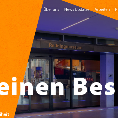
Über uns
News Updates
Arbeiten
P
Home
Besuchen
Gruppen
Kindermu
einen Be
iheit